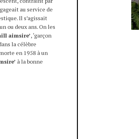
escent, contraint par
gageait au service de
ique. Il s’agissait
n ou deux ans. On les
ill aimsire’
, ‘garçon
dans la célèbre
 morte en 1958 à un
imsire’
à la bonne