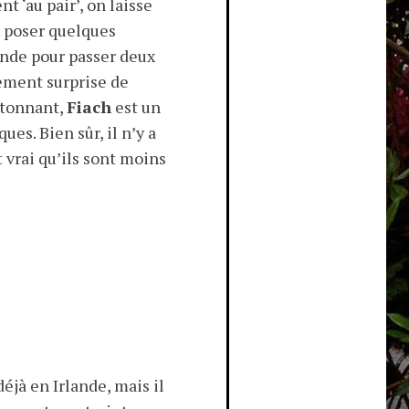
t ‘au pair’, on laisse
ns poser quelques
lande pour passer deux
lement surprise de
étonnant,
Fiach
est un
es. Bien sûr, il n’y a
t vrai qu’ils sont moins
 déjà en Irlande, mais il