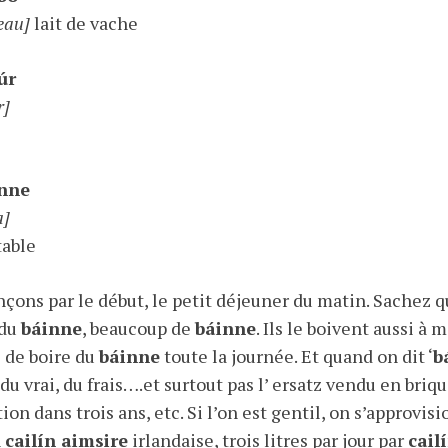
eau]
lait de vache
úr
r]
inne
a]
table
ns par le début, le petit déjeuner du matin. Sachez qu
 du
báinne
, beaucoup de
báinne
. Ils le boivent aussi à m
 de boire du
báinne
toute la journée. Et quand on dit ‘
b
 du vrai, du frais….et surtout pas l’ ersatz vendu en briq
tion dans trois ans, etc. Si l’on est gentil, on s’approvi
n
cailín aimsire
irlandaise, trois litres par jour par
cail