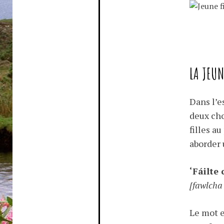
LA JEUN
Dans l’e
deux cho
filles a
aborder 
‘Fáilte 
[fawlcha
Le mot 