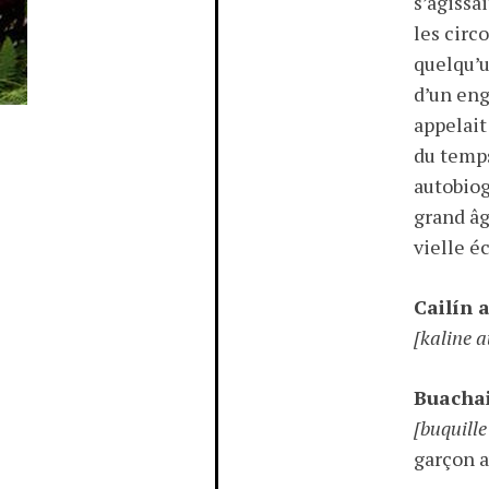
s’agissa
les circ
quelqu’u
d’un en
appelai
du temps
autobio
grand âg
vielle é
Cailín 
[kaline 
Buachai
[buquille
garçon a