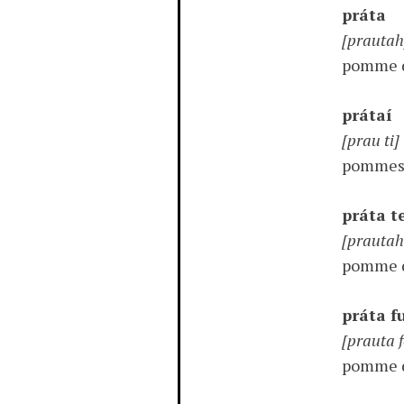
práta
[prautah
pomme d
prátaí
[prau ti]
pommes 
práta t
[prautah
pomme d
práta f
[prauta 
pomme d