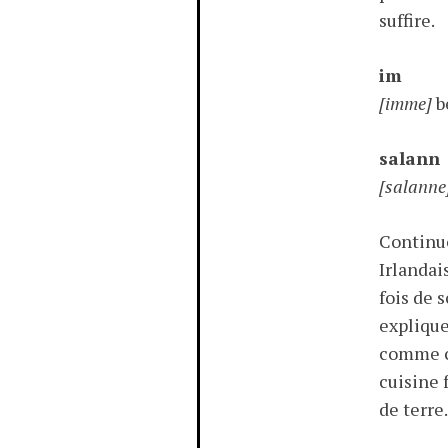
suffire.
im
[imme]
b
salann
[salanne
Continuo
Irlandais
fois de 
explique
comme ce
cuisine 
de terre.