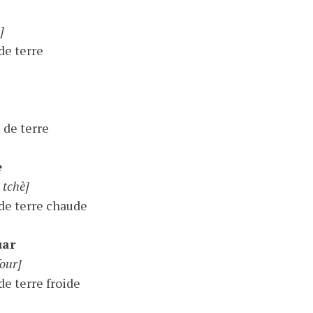
]
e terre
de terre
e
 tchè]
e terre chaude
uar
four]
e terre froide