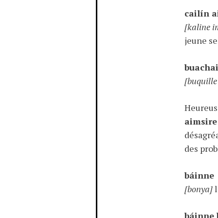
cailín 
[kaline 
jeune s
buachai
[buquill
Heureus
aimsire
désagréa
des pro
báinne
[bonya]
l
báinne 