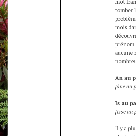
mot franç
tomber l
problème
mois dan
découvri
prénom m
aucune r
nombreu
An au p
[åne au 
Is au p
[isse au 
Il y a pl