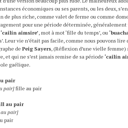
it d’une version beaucoup plus rude. Le malheureux adol
onstances économiques ou ses parents, ou les deux, s’en
n de plus riche, comme valet de ferme ou comme domest
gagement pour une période déterminée, généralement u
t
‘cailín aimsire’
, mot à mot ‘fille du temps’, ou
‘buacha
’. Leur vie n’était pas facile, comme nous pouvons lire 
graphe de
Peig Sayers
, (Réflexion d’une vielle femme)
e, et qui ne s’est jamais remise de sa période
‘cailín a
cole gaélique.
au pair
au pair]
fille au pair
ll au pair
 au pair]
u pair