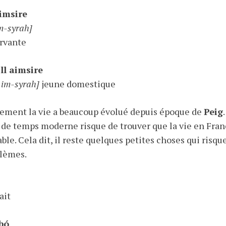
aimsire
im-syrah]
ervante
ll aimsire
e im-syrah]
jeune domestique
ement la vie a beaucoup évolué depuis époque de
Peig
de temps moderne risque de trouver que la vie en Franc
ble. Cela dit, il reste quelques petites choses qui risqu
blèmes.
ait
bó