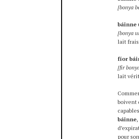
[bonya b
báinne 
[bonya u
lait frais
fíor bá
[fir bony
lait véri
Commenço
boivent
capables
báinne
,
d’expira
pour so