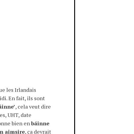
e les Irlandais
idi. En fait, ils sont
áinne’
, cela veut dire
ues, UHT, date
sionne bien en
báinne
ín aimsire
, ça devrait