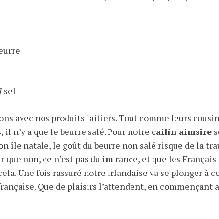
eurre
]
sel
ns avec nos produits laitiers. Tout comme leurs cousin
, il n’y a que le beurre salé. Pour notre
cailín aimsire
s
son île natale, le goût du beurre non salé risque de la tr
r que non, ce n’est pas du
im
rance, et que les Françai
la. Une fois rassuré notre irlandaise va se plonger à cœ
française. Que de plaisirs l’attendent, en commençan