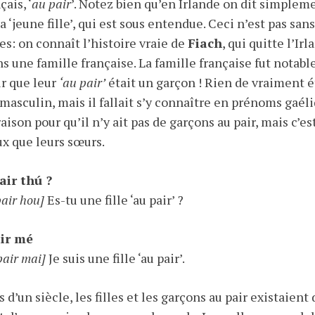
ais, ‘
au pair
’. Notez bien qu’en Irlande on dit simplemen
a ‘jeune fille’, qui est sous entendue. Ceci n’est pas sa
s: on connaît l’histoire vraie de
Fiach
, qui quitte l’Ir
s une famille française. La famille française fut notab
r que leur
‘au pair’
était un garçon ! Rien de vraiment 
asculin, mais il fallait s’y connaître en prénoms gaéliqu
aison pour qu’il n’y ait pas de garçons au pair, mais c’es
x que leurs sœurs.
air thú ?
pair hou]
Es-tu une fille ‘au pair’ ?
air mé
pair mai]
Je suis une fille ‘au pair’.
us d’un siècle, les filles et les garçons au pair existaient